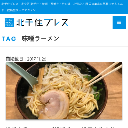
北千住プレス | 足立区(北千住・綾瀬・西新井・竹の塚・小菅など)周辺の集客に気軽に使えるユー
ザー投稿型ウェブマガジン
TAG
味噌ラーメン
掲載日 : 2017.11.26