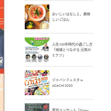
おいしいはなしと、美味
しいごはん
人生100年時代の過ごし方
「地域とつながる 元気の
ヒケツ」
ジャパンフェスタ in
ADACHI 2020
星空コンサート「Gypsy