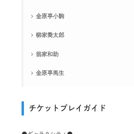
金原亭小駒
柳家喬太郎
翁家和助
金原亭馬生
チケットプレイガイド