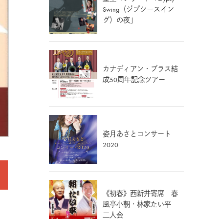
Swing（ジプシースイン
グ）の夜」
カナディアン・ブラス結
成50周年記念ツアー
姿月あさとコンサート
2020
《初春》西新井寄席 春
風亭小朝・林家たい平
二人会