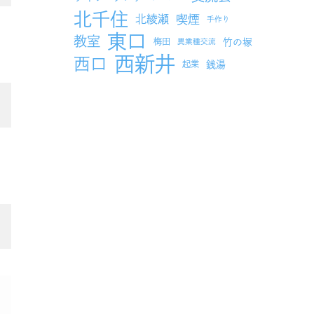
北千住
北綾瀬
喫煙
手作り
東口
教室
竹の塚
梅田
異業種交流
西新井
西口
銭湯
起業