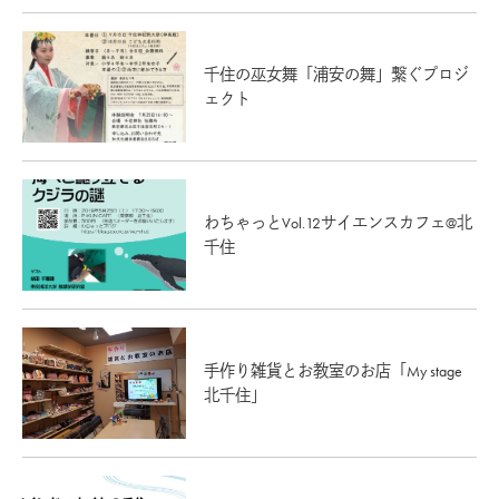
千住の巫女舞「浦安の舞」繋ぐプロジ
ェクト
わちゃっとVol.12サイエンスカフェ@北
千住
手作り雑貨とお教室のお店「My stage
北千住」