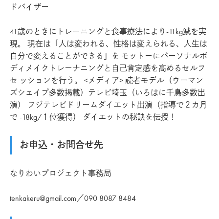
ドバイザー
41歳のときにトレーニングと食事療法により-11kg減を実
現。 現在は「人は変われる、性格は変えられる、人生は
自分で変えることができる」を モットーにパーソナルボ
ディメイクトレーナニングと自己肯定感を高めるセルフ
セ ッションを行う。 <メディア> 読者モデル（ウーマン
ズシェイプ多数掲載）テレビ埼玉（いろはに千鳥多数出
演） フジテレビドリームダイエット出演（指導で２カ月
で -18kg/１位獲得） ダイエットの秘訣を伝授！
お申込・お問合せ先
なりわいプロジェクト事務局
tenkakeru@gmail.com／090 8087 8484