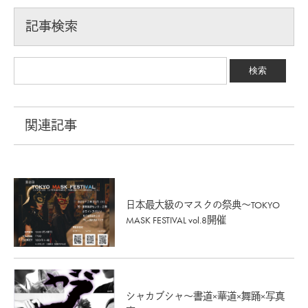
記事検索
関連記事
日本最大級のマスクの祭典～TOKYO
MASK FESTIVAL vol.8開催
シャカブシャ〜書道×華道×舞踊×写真