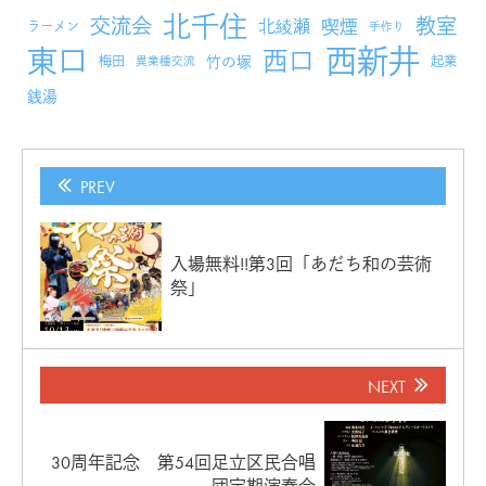
北千住
交流会
教室
北綾瀬
喫煙
ラーメン
手作り
西新井
東口
西口
竹の塚
梅田
起業
異業種交流
銭湯
PREV
入場無料!!第3回「あだち和の芸術
祭」
NEXT
30周年記念 第54回足立区民合唱