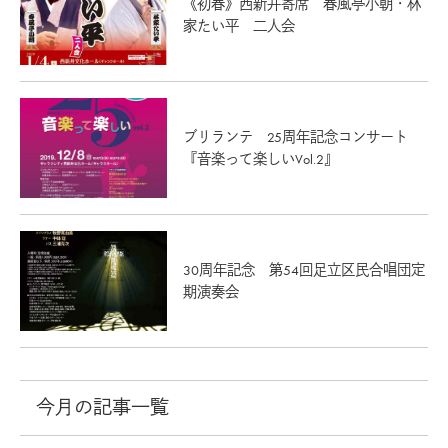
《初春》西新井寄席 春風亭小朝・林
家たい平 二人会
ブリランテ 25周年記念コンサート
『音楽って楽しいVol.2』
30周年記念 第54回足立区民合唱団定
期演奏会
今月の記事一覧