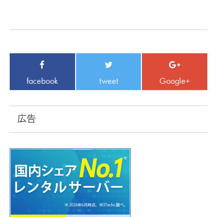
facebook
tweet
Google+
広告