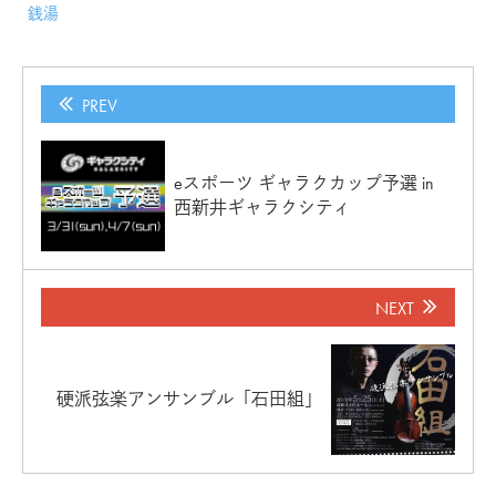
銭湯
PREV
eスポーツ ギャラクカップ予選 in
西新井ギャラクシティ
NEXT
硬派弦楽アンサンブル「石田組」