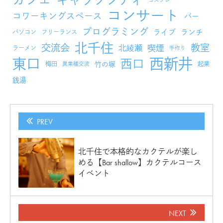
カフェ
ギャラクシティ
コスプレ
コンサート
コワーキングスペース
バー
プログラミング
ライブ
ランチ
パソコン
フリーランス
北千住
交流会
教室
北綾瀬
喫煙
ラーメン
手作り
西新井
東口
西口
竹の塚
梅田
起業
異業種交流
銭湯
PREV
北千住で本格的なカクテルが楽し
める【Bar shallow】カクテルコース
イベント
NEXT