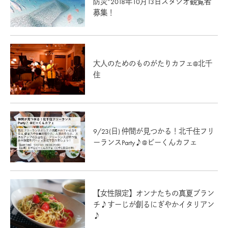
防災”2018年10月13日スタジオ観覧者
募集！
大人のためのものがたりカフェ@北千
住
9/23(日) 仲間が見つかる！北千住フリ
ーランスParty♪@ピーくんカフェ
【女性限定】オンナたちの真夏ブラン
チ♪すーじが創るにぎやかイタリアン
♪