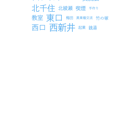
北千住
北綾瀬
喫煙
手作り
東口
教室
竹の塚
梅田
異業種交流
西新井
西口
銭湯
起業