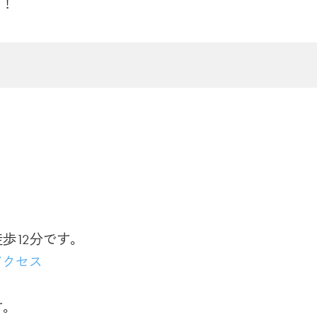
す！
歩12分です｡
アクセス
｡