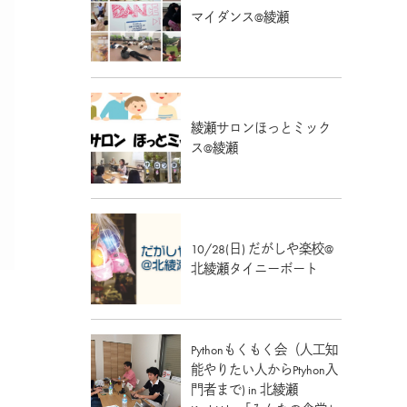
マイダンス@綾瀬
綾瀬サロンほっとミック
ス@綾瀬
10/28(日) だがしや楽校@
北綾瀬タイニーボート
Pythonもくもく会（人工知
能やりたい人からPtyhon入
門者まで) in 北綾瀬