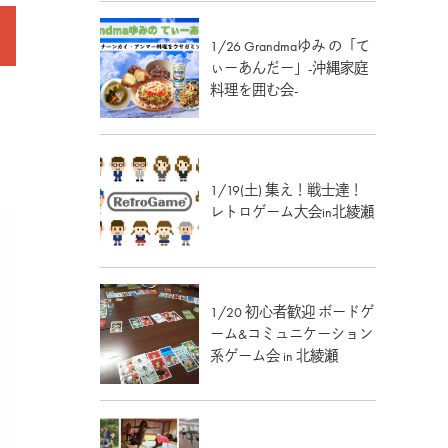
1/26 Grandmaゆみ の「て
ぃーあんだー」-沖縄家庭
料理を囲む会-
1/19(土) 集え！戦士達！
レトロゲーム大会in北綾瀬
1/20 初心者歓迎 ボードゲ
ーム&コミュニケーション
系ゲーム会 in 北綾瀬