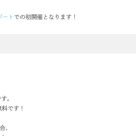
ボート
での初開催となります！
す｡
無料です！
合､