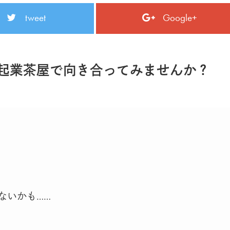
tweet
Google+
､起業茶屋で向き合ってみませんか？
ないかも……