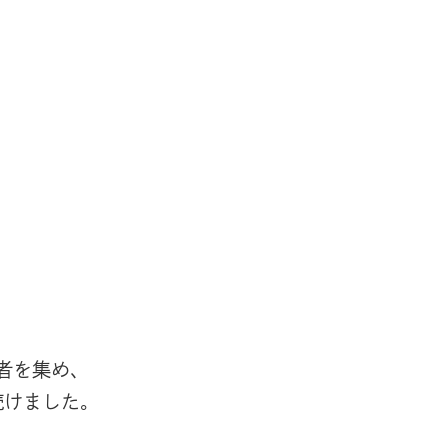
者を集め､
けました｡