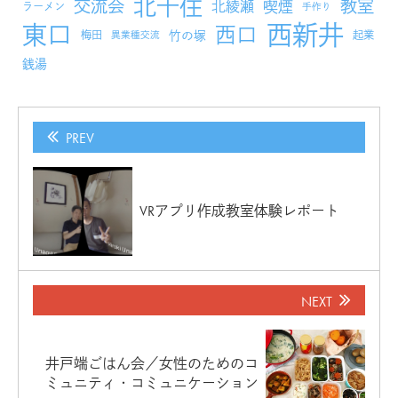
北千住
交流会
教室
北綾瀬
喫煙
ラーメン
手作り
西新井
東口
西口
竹の塚
梅田
起業
異業種交流
銭湯
PREV
VRアプリ作成教室体験レポート
NEXT
井戸端ごはん会／女性のためのコ
ミュニティ・コミュニケーション