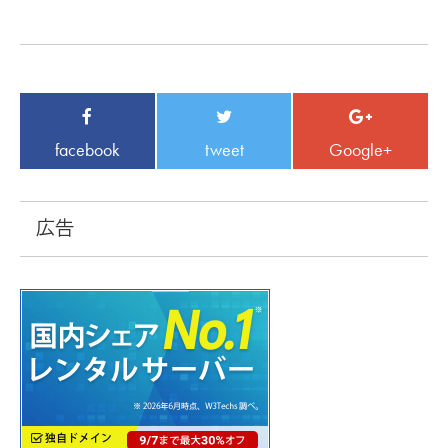
facebook
tweet
Google+
広告